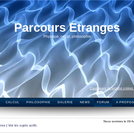
Parcours Etranges
Physique, calcul, philosophie
Caustiques de lumière créées
CALCUL
PHILOSOPHIE
GALERIE
NEWS
FORUM
A PROPO
Nous sommes le 09 A
onse
|
Voir les sujets actifs