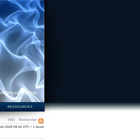
 par deux surfaces d’eau
S
RESSOURCES
FAQ
Rechercher
oût 2026 09:43 UTC + 1 heure