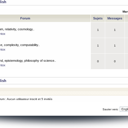
lish
Mar
Forum
Sujets
Messages
m, relativity, cosmology..
1
1
ntox
, complexity, computability..
1
1
ntox
nd, epistemology, philosophy of science..
0
0
ntox
lish
um : Aucun utilisateur inscrit et 5 invités
Sauter vers: