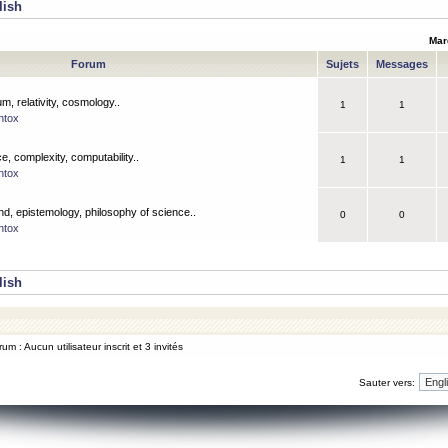
lish
Mar
Forum
Sujets
Messages
m, relativity, cosmology..
1
1
ntox
, complexity, computability..
1
1
ntox
nd, epistemology, philosophy of science..
0
0
ntox
lish
um : Aucun utilisateur inscrit et 3 invités
Sauter vers: