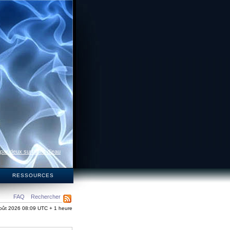
 par deux surfaces d’eau
S
RESSOURCES
FAQ
Rechercher
oût 2026 08:09 UTC + 1 heure