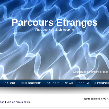
Parcours Etranges
Physique, calcul, philosophie
Caustiques de lumière créées
CALCUL
PHILOSOPHIE
GALERIE
NEWS
FORUM
A PROPO
Nous sommes le 07 A
onse
|
Voir les sujets actifs