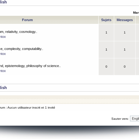
lish
Mar
Forum
Sujets
Messages
m, relativity, cosmology..
1
1
ntox
, complexity, computability..
1
1
ntox
nd, epistemology, philosophy of science..
0
0
ntox
lish
um : Aucun utilisateur inscrit et 1 invité
Sauter vers: