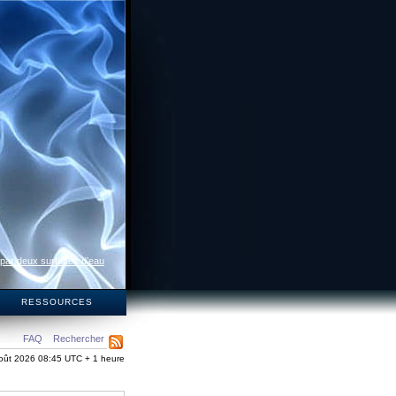
 par deux surfaces d’eau
S
RESSOURCES
FAQ
Rechercher
oût 2026 08:45 UTC + 1 heure