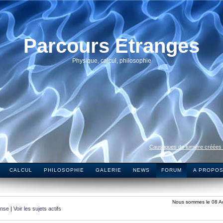
Parcours Etranges
Physique, calcul, philosophie
Caustiques de lumière créées
CALCUL
PHILOSOPHIE
GALERIE
NEWS
FORUM
A PROPO
Nous sommes le 08 A
onse
|
Voir les sujets actifs