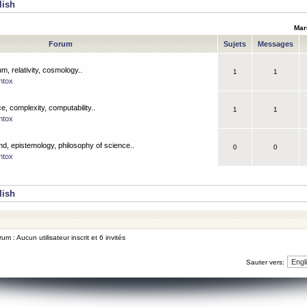
lish
Mar
Forum
Sujets
Messages
m, relativity, cosmology..
1
1
ntox
, complexity, computability..
1
1
ntox
nd, epistemology, philosophy of science..
0
0
ntox
lish
um : Aucun utilisateur inscrit et 6 invités
Sauter vers: