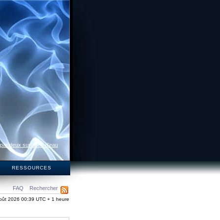
 par deux surfaces d’eau
S
RESSOURCES
FAQ
Rechercher
oût 2026 00:39 UTC + 1 heure