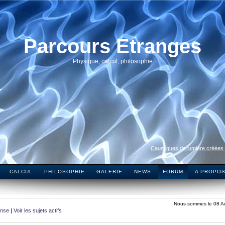
Parcours Etranges
Physique, calcul, philosophie
Caustiques de lumière créées
CALCUL
PHILOSOPHIE
GALERIE
NEWS
FORUM
A PROPO
Nous sommes le 08 A
onse
|
Voir les sujets actifs