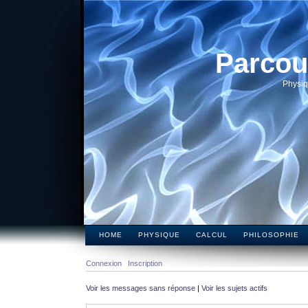
Parcou
Physiq
HOME
PHYSIQUE
CALCUL
PHILOSOPHIE
Connexion
Inscription
Voir les messages sans réponse
|
Voir les sujets actifs