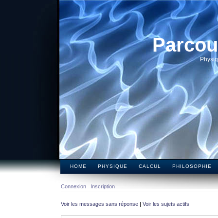
Parcou
Physiq
HOME
PHYSIQUE
CALCUL
PHILOSOPHIE
Connexion
Inscription
Voir les messages sans réponse
|
Voir les sujets actifs