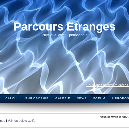
Parcours Etranges
Physique, calcul, philosophie
Caustiques de lumière créées
CALCUL
PHILOSOPHIE
GALERIE
NEWS
FORUM
A PROPO
Nous sommes le 08 A
onse
|
Voir les sujets actifs