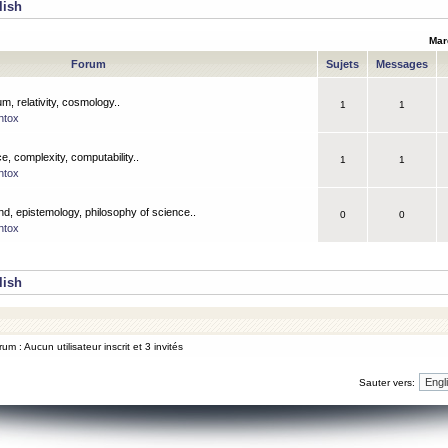
lish
Mar
Forum
Sujets
Messages
m, relativity, cosmology..
1
1
ntox
, complexity, computability..
1
1
ntox
nd, epistemology, philosophy of science..
0
0
ntox
lish
um : Aucun utilisateur inscrit et 3 invités
Sauter vers: