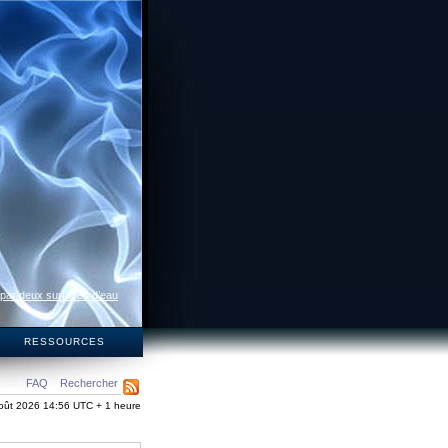
 par deux surfaces d’eau
S
RESSOURCES
FAQ
Rechercher
oût 2026 14:56 UTC + 1 heure