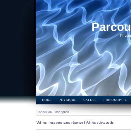
Parcou
Physiq
HOME
PHYSIQUE
CALCUL
PHILOSOPHIE
Connexion
Inscription
Voir les messages sans réponse
|
Voir les sujets actifs