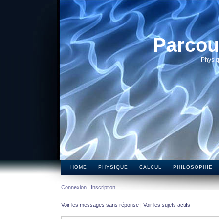
Parcou
Physiq
HOME
PHYSIQUE
CALCUL
PHILOSOPHIE
Connexion
Inscription
Voir les messages sans réponse
|
Voir les sujets actifs