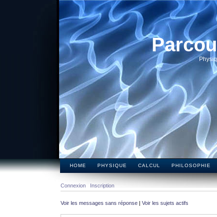
Parcou
Physiq
HOME
PHYSIQUE
CALCUL
PHILOSOPHIE
Connexion
Inscription
Voir les messages sans réponse
|
Voir les sujets actifs