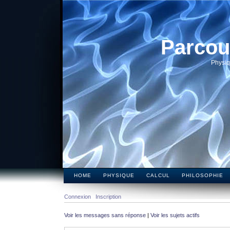
Parcou
Physiq
HOME
PHYSIQUE
CALCUL
PHILOSOPHIE
Connexion
Inscription
Voir les messages sans réponse
|
Voir les sujets actifs