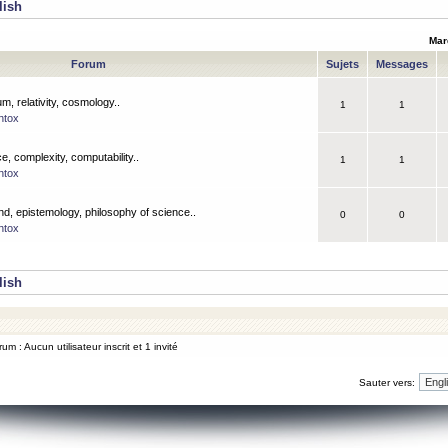
lish
Mar
Forum
Sujets
Messages
m, relativity, cosmology..
1
1
ntox
, complexity, computability..
1
1
ntox
nd, epistemology, philosophy of science..
0
0
ntox
lish
um : Aucun utilisateur inscrit et 1 invité
Sauter vers: