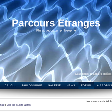
Parcours Etranges
Physique, calcul, philosophie
Caustiques de lumière créées
CALCUL
PHILOSOPHIE
GALERIE
NEWS
FORUM
A PROPO
Nous sommes le 07 A
onse
|
Voir les sujets actifs