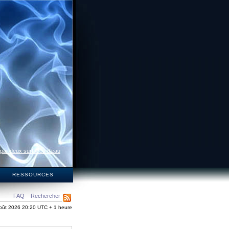
 par deux surfaces d’eau
S
RESSOURCES
FAQ
Rechercher
oût 2026 20:20 UTC + 1 heure