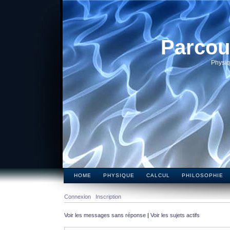
Parcou
Physiq
HOME
PHYSIQUE
CALCUL
PHILOSOPHIE
Connexion
Inscription
Voir les messages sans réponse
|
Voir les sujets actifs