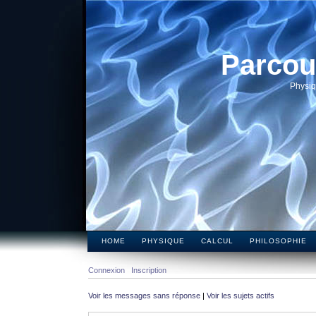
Parcou
Physiq
HOME
PHYSIQUE
CALCUL
PHILOSOPHIE
Connexion
Inscription
Voir les messages sans réponse
|
Voir les sujets actifs