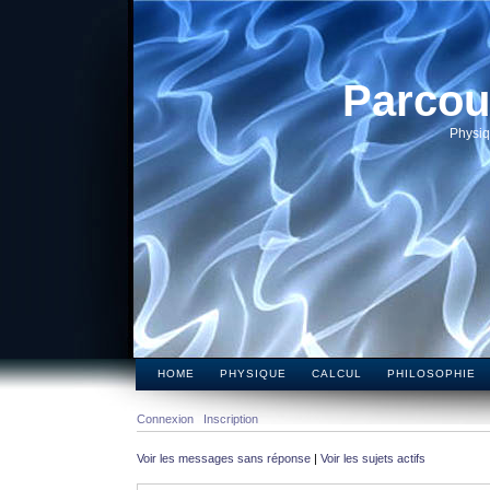
Parcou
Physiq
HOME
PHYSIQUE
CALCUL
PHILOSOPHIE
Connexion
Inscription
Voir les messages sans réponse
|
Voir les sujets actifs