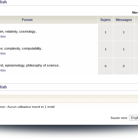
lish
Mar
Forum
Sujets
Messages
m, relativity, cosmology..
1
1
ntox
, complexity, computability..
1
1
ntox
nd, epistemology, philosophy of science..
0
0
ntox
lish
um : Aucun utilisateur inscrit et 1 invité
Sauter vers: