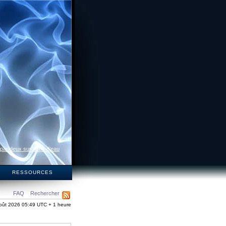
 par deux surfaces d’eau
S
RESSOURCES
FAQ
Rechercher
oût 2026 05:49 UTC + 1 heure