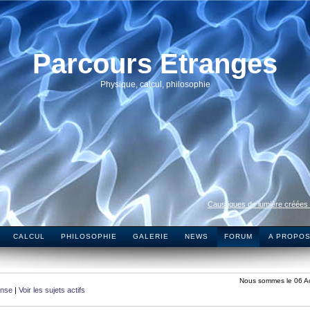
Parcours Etranges
Physique, calcul, philosophie
Caustiques de lumière créées
CALCUL
PHILOSOPHIE
GALERIE
NEWS
FORUM
A PROPO
Nous sommes le 06 A
onse
|
Voir les sujets actifs