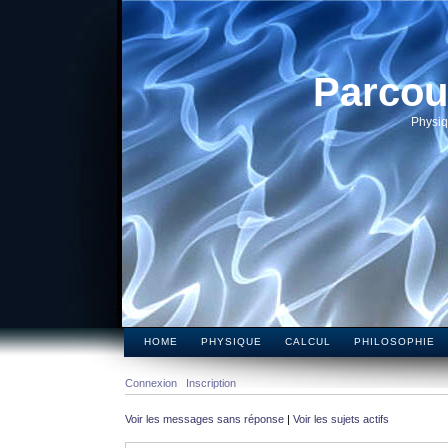
Parcou
Physiq
HOME
PHYSIQUE
CALCUL
PHILOSOPHIE
Connexion
Inscription
Voir les messages sans réponse
|
Voir les sujets actifs