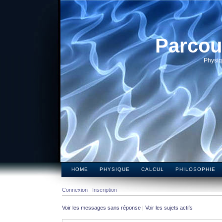
Parcou
Physiq
HOME
PHYSIQUE
CALCUL
PHILOSOPHIE
Connexion
Inscription
Voir les messages sans réponse
|
Voir les sujets actifs