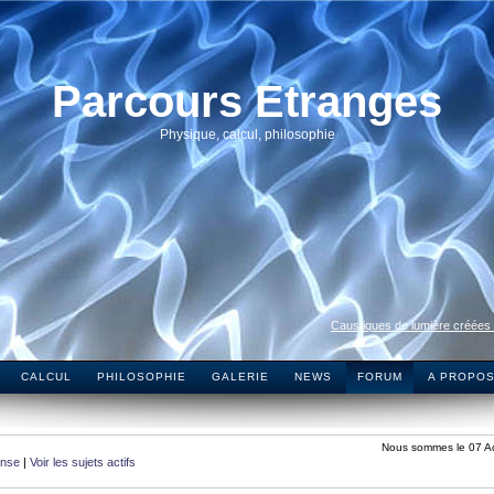
Parcours Etranges
Physique, calcul, philosophie
Caustiques de lumière créées
CALCUL
PHILOSOPHIE
GALERIE
NEWS
FORUM
A PROPO
Nous sommes le 07 A
onse
|
Voir les sujets actifs