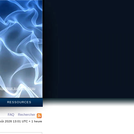
 par deux surfaces d’eau
S
RESSOURCES
FAQ
Rechercher
oût 2026 13:01 UTC + 1 heure