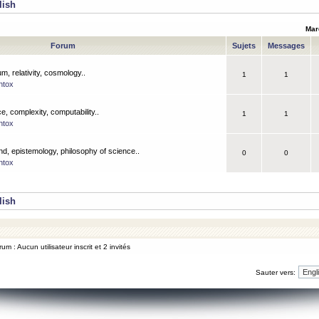
lish
Mar
Forum
Sujets
Messages
m, relativity, cosmology..
1
1
ntox
, complexity, computability..
1
1
ntox
nd, epistemology, philosophy of science..
0
0
ntox
lish
um : Aucun utilisateur inscrit et 2 invités
Sauter vers: