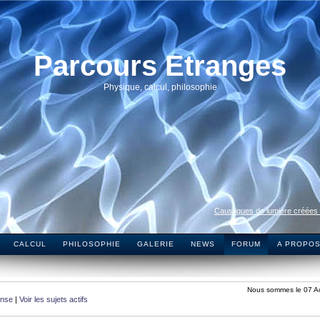
Parcours Etranges
Physique, calcul, philosophie
Caustiques de lumière créées
CALCUL
PHILOSOPHIE
GALERIE
NEWS
FORUM
A PROPO
Nous sommes le 07 A
onse
|
Voir les sujets actifs