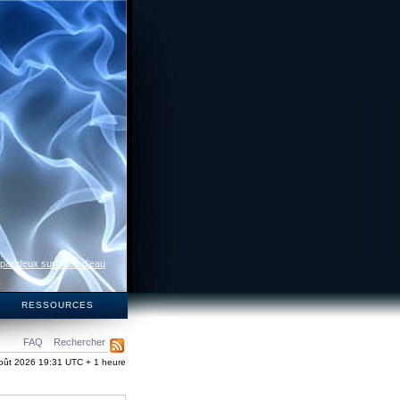
 par deux surfaces d’eau
S
RESSOURCES
FAQ
Rechercher
oût 2026 19:31 UTC + 1 heure