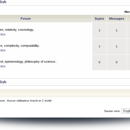
lish
Mar
Forum
Sujets
Messages
m, relativity, cosmology..
1
1
ntox
, complexity, computability..
1
1
ntox
nd, epistemology, philosophy of science..
0
0
ntox
lish
um : Aucun utilisateur inscrit et 1 invité
Sauter vers: