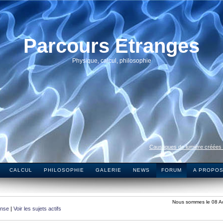
Parcours Etranges
Physique, calcul, philosophie
Caustiques de lumière créées
CALCUL
PHILOSOPHIE
GALERIE
NEWS
FORUM
A PROPO
Nous sommes le 08 A
onse
|
Voir les sujets actifs