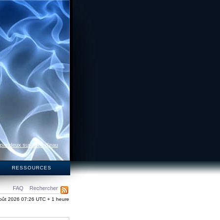
 par deux surfaces d’eau
S
RESSOURCES
FAQ
Rechercher
oût 2026 07:26 UTC + 1 heure