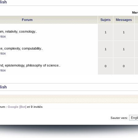
lish
Mar
Forum
Sujets
Messages
m, relativity, cosmology..
1
1
ntox
, complexity, computability..
1
1
ntox
nd, epistemology, philosophy of science..
0
0
ntox
lish
orum :
Google [Bot]
et 9 invités
Sauter vers: