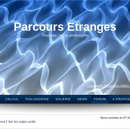
Parcours Etranges
Physique, calcul, philosophie
Caustiques de lumière créées
CALCUL
PHILOSOPHIE
GALERIE
NEWS
FORUM
A PROPO
Nous sommes le 07 A
onse
|
Voir les sujets actifs