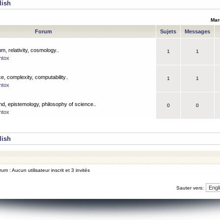
lish
Mar
Forum
Sujets
Messages
m, relativity, cosmology..
1
1
ntox
, complexity, computability..
1
1
ntox
nd, epistemology, philosophy of science..
0
0
ntox
lish
um : Aucun utilisateur inscrit et 3 invités
Sauter vers: