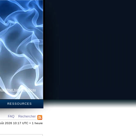
 par deux surfaces d’eau
S
RESSOURCES
FAQ
Rechercher
oût 2026 10:17 UTC + 1 heure