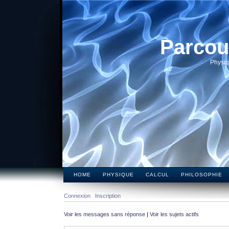
Parcou
Physiq
HOME
PHYSIQUE
CALCUL
PHILOSOPHIE
Connexion
Inscription
Voir les messages sans réponse
|
Voir les sujets actifs