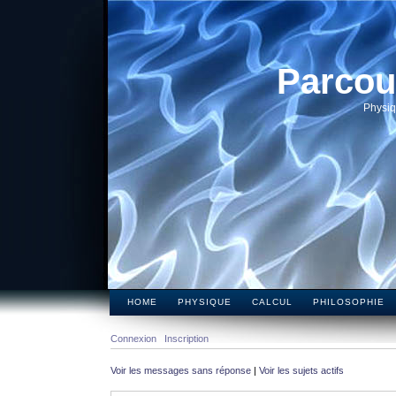
Parcou
Physiq
HOME
PHYSIQUE
CALCUL
PHILOSOPHIE
Connexion
Inscription
Voir les messages sans réponse
|
Voir les sujets actifs