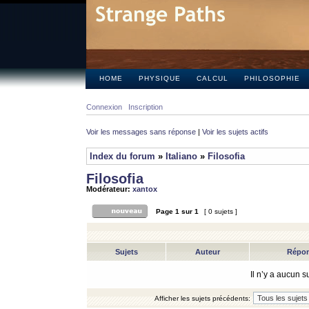
HOME
PHYSIQUE
CALCUL
PHILOSOPHIE
Connexion
Inscription
Voir les messages sans réponse
|
Voir les sujets actifs
Index du forum
»
Italiano
»
Filosofia
Filosofia
Modérateur:
xantox
Page
1
sur
1
[ 0 sujets ]
Sujets
Auteur
Répo
Il n’y a aucun 
Afficher les sujets précédents: