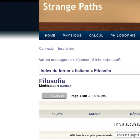
HOME
PHYSIQUE
CALCUL
PHILOSOPHIE
Connexion
Inscription
Voir les messages sans réponse
|
Voir les sujets actifs
Index du forum
»
Italiano
»
Filosofia
Filosofia
Modérateur:
xantox
Page
1
sur
1
[ 0 sujets ]
Sujets
Auteur
Répo
Il n’y a aucun 
Afficher les sujets précédents: