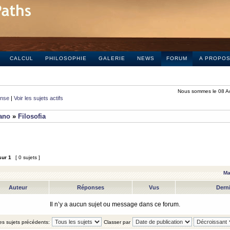
CALCUL
PHILOSOPHIE
GALERIE
NEWS
FORUM
A PROPO
Nous sommes le 08 A
onse
|
Voir les sujets actifs
iano
»
Filosofia
sur
1
[ 0 sujets ]
Ma
Auteur
Réponses
Vus
Dern
Il n’y a aucun sujet ou message dans ce forum.
les sujets précédents:
Classer par