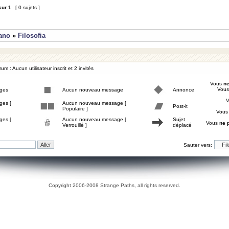
sur
1
[ 0 sujets ]
iano
»
Filosofia
um : Aucun utilisateur inscrit et 2 invités
Vous
ne
Vou
ges
Aucun nouveau message
Annonce
ges [
Aucun nouveau message [
Post-it
Populaire ]
Vou
ges [
Aucun nouveau message [
Sujet
Vous
ne 
Verrouillé ]
déplacé
Sauter vers:
Copyright 2006-2008 Strange Paths, all rights reserved.