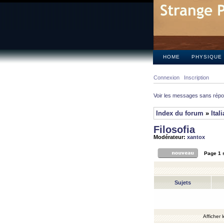
HOME
PHYSIQUE
Connexion
Inscription
Voir les messages sans rép
Index du forum
»
Ital
Filosofia
Modérateur:
xantox
Page
1
Sujets
Afficher 