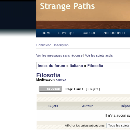
HOME
PHYSIQUE
CALCUL
PHILOSOPHIE
Connexion
Inscription
Voir les messages sans réponse
|
Voir les sujets actifs
Index du forum
»
Italiano
»
Filosofia
Filosofia
Modérateur:
xantox
Page
1
sur
1
[ 0 sujets ]
Sujets
Auteur
Répo
Il n’y a aucun 
Afficher les sujets précédents: