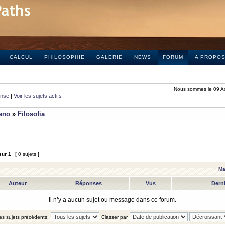
CALCUL
PHILOSOPHIE
GALERIE
NEWS
FORUM
A PROPO
Nous sommes le 09 A
onse
|
Voir les sujets actifs
iano
»
Filosofia
sur
1
[ 0 sujets ]
Ma
Auteur
Réponses
Vus
Dern
Il n’y a aucun sujet ou message dans ce forum.
les sujets précédents:
Classer par