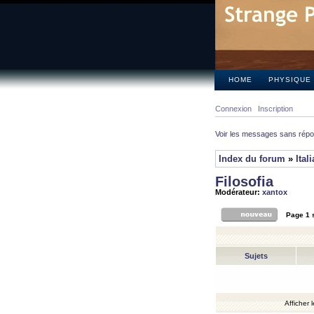
HOME
PHYSIQUE
Connexion
Inscription
Voir les messages sans rép
Index du forum
»
Ital
Filosofia
Modérateur:
xantox
Page
1
Sujets
Afficher 