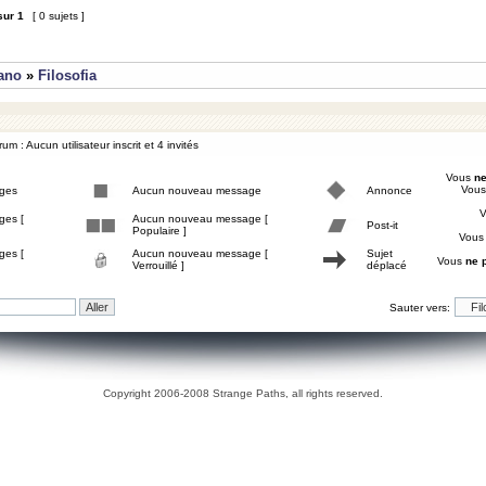
sur
1
[ 0 sujets ]
iano
»
Filosofia
um : Aucun utilisateur inscrit et 4 invités
Vous
ne
Vou
ges
Aucun nouveau message
Annonce
ges [
Aucun nouveau message [
Post-it
Populaire ]
Vou
ges [
Aucun nouveau message [
Sujet
Vous
ne 
Verrouillé ]
déplacé
Sauter vers:
Copyright 2006-2008 Strange Paths, all rights reserved.