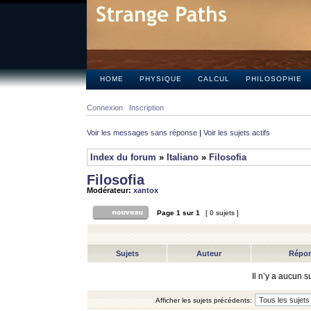
HOME
PHYSIQUE
CALCUL
PHILOSOPHIE
Connexion
Inscription
Voir les messages sans réponse
|
Voir les sujets actifs
Index du forum
»
Italiano
»
Filosofia
Filosofia
Modérateur:
xantox
Page
1
sur
1
[ 0 sujets ]
Sujets
Auteur
Répo
Il n’y a aucun 
Afficher les sujets précédents: