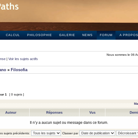
CALCUL
PHILOSOPHIE
GALERIE
NEWS
FORUM
A PROPO
Nous sommes le 06 A
onse
|
Voir les sujets actifs
iano
»
Filosofia
sur
1
[ 0 sujets ]
Ma
Auteur
Réponses
Vus
Dern
Il n’y a aucun sujet ou message dans ce forum.
les sujets précédents:
Classer par