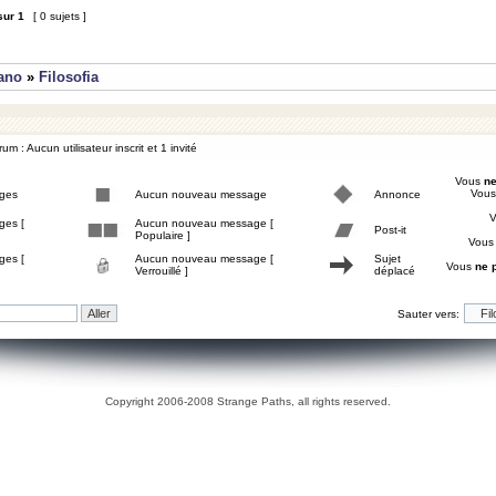
sur
1
[ 0 sujets ]
iano
»
Filosofia
um : Aucun utilisateur inscrit et 1 invité
Vous
ne
Vou
ges
Aucun nouveau message
Annonce
ges [
Aucun nouveau message [
Post-it
Populaire ]
Vou
ges [
Aucun nouveau message [
Sujet
Vous
ne 
Verrouillé ]
déplacé
Sauter vers:
Copyright 2006-2008 Strange Paths, all rights reserved.