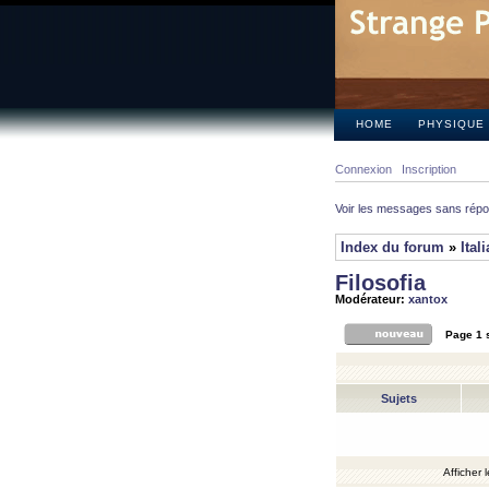
HOME
PHYSIQUE
Connexion
Inscription
Voir les messages sans rép
Index du forum
»
Ital
Filosofia
Modérateur:
xantox
Page
1
Sujets
Afficher 