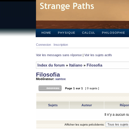
HOME
PHYSIQUE
CALCUL
PHILOSOPHIE
Connexion
Inscription
Voir les messages sans réponse
|
Voir les sujets actifs
Index du forum
»
Italiano
»
Filosofia
Filosofia
Modérateur:
xantox
Page
1
sur
1
[ 0 sujets ]
Sujets
Auteur
Répo
Il n’y a aucun 
Afficher les sujets précédents: