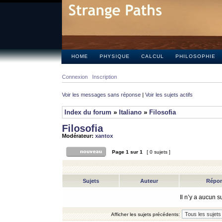
HOME
PHYSIQUE
CALCUL
PHILOSOPHIE
Connexion
Inscription
Voir les messages sans réponse
|
Voir les sujets actifs
Index du forum
»
Italiano
»
Filosofia
Filosofia
Modérateur:
xantox
Page
1
sur
1
[ 0 sujets ]
Sujets
Auteur
Répo
Il n’y a aucun 
Afficher les sujets précédents: