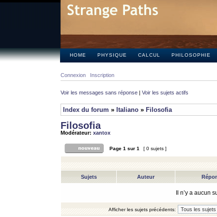
HOME
PHYSIQUE
CALCUL
PHILOSOPHIE
Connexion
Inscription
Voir les messages sans réponse
|
Voir les sujets actifs
Index du forum
»
Italiano
»
Filosofia
Filosofia
Modérateur:
xantox
Page
1
sur
1
[ 0 sujets ]
Sujets
Auteur
Répo
Il n’y a aucun 
Afficher les sujets précédents: