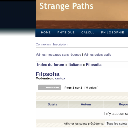
HOME
PHYSIQUE
CALCUL
PHILOSOPHIE
Connexion
Inscription
Voir les messages sans réponse
|
Voir les sujets actifs
Index du forum
»
Italiano
»
Filosofia
Filosofia
Modérateur:
xantox
Page
1
sur
1
[ 0 sujets ]
Sujets
Auteur
Répo
Il n’y a aucun 
Afficher les sujets précédents: