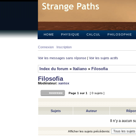
HOME
PHYSIQUE
CALCUL
PHILOSOPHIE
Connexion
Inscription
Voir les messages sans réponse
|
Voir les sujets actifs
Index du forum
»
Italiano
»
Filosofia
Filosofia
Modérateur:
xantox
Page
1
sur
1
[ 0 sujets ]
Sujets
Auteur
Répo
Il n’y a aucun 
Afficher les sujets précédents: