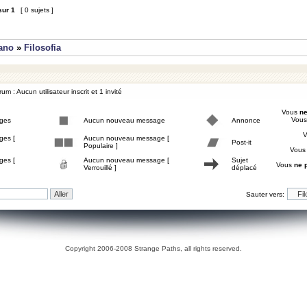
sur
1
[ 0 sujets ]
iano
»
Filosofia
um : Aucun utilisateur inscrit et 1 invité
Vous
ne
Vou
ges
Aucun nouveau message
Annonce
ges [
Aucun nouveau message [
Post-it
Populaire ]
Vou
ges [
Aucun nouveau message [
Sujet
Vous
ne 
Verrouillé ]
déplacé
Sauter vers:
Copyright 2006-2008 Strange Paths, all rights reserved.