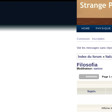
HOME
PHYSIQUE
Connexion
Inscription
Voir les messages sans rép
Index du forum
»
Ital
Filosofia
Modérateur:
xantox
Page
1
Sujets
Afficher 