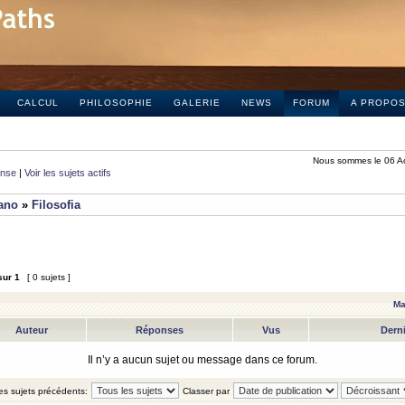
CALCUL
PHILOSOPHIE
GALERIE
NEWS
FORUM
A PROPO
Nous sommes le 06 A
onse
|
Voir les sujets actifs
iano
»
Filosofia
sur
1
[ 0 sujets ]
Ma
Auteur
Réponses
Vus
Dern
Il n’y a aucun sujet ou message dans ce forum.
les sujets précédents:
Classer par