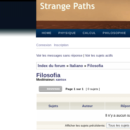
HOME
PHYSIQUE
CALCUL
PHILOSOPHIE
Connexion
Inscription
Voir les messages sans réponse
|
Voir les sujets actifs
Index du forum
»
Italiano
»
Filosofia
Filosofia
Modérateur:
xantox
Page
1
sur
1
[ 0 sujets ]
Sujets
Auteur
Répo
Il n’y a aucun 
Afficher les sujets précédents: