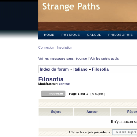
HOME
PHYSIQUE
CALCUL
PHILOSOPHIE
Connexion
Inscription
Voir les messages sans réponse
|
Voir les sujets actifs
Index du forum
»
Italiano
»
Filosofia
Filosofia
Modérateur:
xantox
Page
1
sur
1
[ 0 sujets ]
Sujets
Auteur
Répo
Il n’y a aucun 
Afficher les sujets précédents: