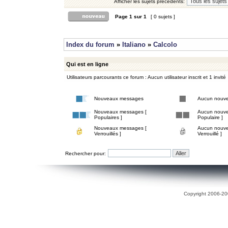
Afficher les sujets précédents:
Page
1
sur
1
[ 0 sujets ]
Index du forum
»
Italiano
»
Calcolo
Qui est en ligne
Utilisateurs parcourants ce forum : Aucun utilisateur inscrit et 1 invité
Nouveaux messages
Aucun nouv
Nouveaux messages [
Aucun nouve
Populaires ]
Populaire ]
Nouveaux messages [
Aucun nouve
Verrouillés ]
Verrouillé ]
Rechercher pour:
Copyright 2006-200