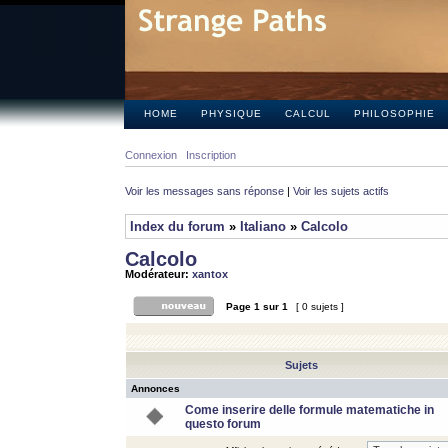
HOME
PHYSIQUE
CALCUL
PHILOSOPHIE
Connexion
Inscription
Voir les messages sans réponse
|
Voir les sujets actifs
Index du forum
»
Italiano
»
Calcolo
Calcolo
Modérateur:
xantox
Page
1
sur
1
[ 0 sujets ]
Sujets
Annonces
Come inserire delle formule matematiche in
questo forum