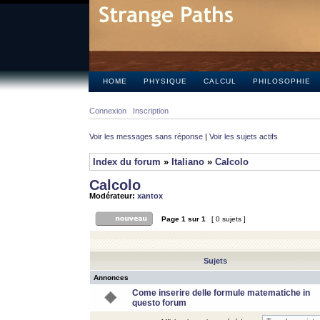
HOME
PHYSIQUE
CALCUL
PHILOSOPHIE
Connexion
Inscription
Voir les messages sans réponse
|
Voir les sujets actifs
Index du forum
»
Italiano
»
Calcolo
Calcolo
Modérateur:
xantox
Page
1
sur
1
[ 0 sujets ]
Sujets
Annonces
Come inserire delle formule matematiche in
questo forum