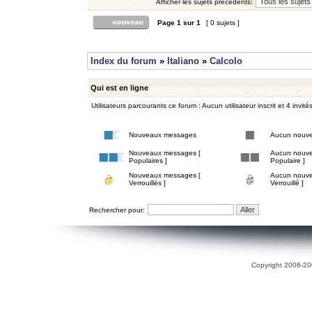
Afficher les sujets précédents:
Page
1
sur
1
[ 0 sujets ]
Index du forum
»
Italiano
»
Calcolo
Qui est en ligne
Utilisateurs parcourants ce forum : Aucun utilisateur inscrit et 4 invité
Nouveaux messages
Aucun nouv
Nouveaux messages [
Aucun nouve
Populaires ]
Populaire ]
Nouveaux messages [
Aucun nouve
Verrouillés ]
Verrouillé ]
Rechercher pour:
Copyright 2006-200