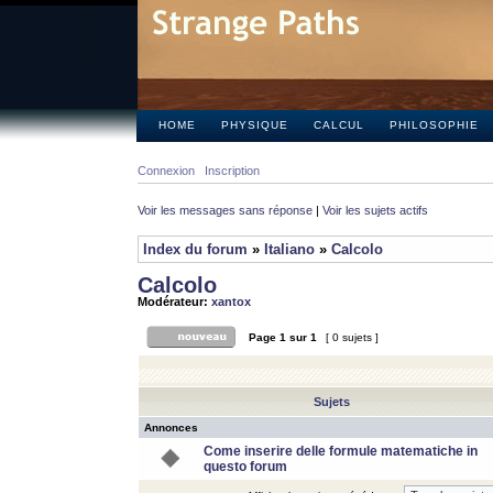
HOME
PHYSIQUE
CALCUL
PHILOSOPHIE
Connexion
Inscription
Voir les messages sans réponse
|
Voir les sujets actifs
Index du forum
»
Italiano
»
Calcolo
Calcolo
Modérateur:
xantox
Page
1
sur
1
[ 0 sujets ]
Sujets
Annonces
Come inserire delle formule matematiche in
questo forum