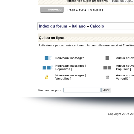
Afficher les sujets précédents:
Page
1
sur
1
[ 0 sujets ]
Index du forum
»
Italiano
»
Calcolo
Qui est en ligne
Utilisateurs parcourants ce forum : Aucun utilisateur inscrit et 2 invité
Nouveaux messages
Aucun nouv
Nouveaux messages [
Aucun nouve
Populaires ]
Populaire ]
Nouveaux messages [
Aucun nouve
Verrouillés ]
Verrouillé ]
Rechercher pour:
Copyright 2006-200