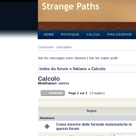
HOME
PHYSIQUE
CALCUL
PHILOSOPHIE
Connexion
Inscription
Voir les messages sans réponse
|
Voir les sujets actifs
Index du forum
»
Italiano
»
Calcolo
Calcolo
Modérateur:
xantox
Page
1
sur
1
[ 0 sujets ]
Sujets
Annonces
Come inserire delle formule matematiche in
questo forum