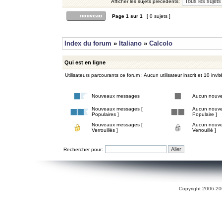
Afficher les sujets précédents:
Page
1
sur
1
[ 0 sujets ]
Index du forum
»
Italiano
»
Calcolo
Qui est en ligne
Utilisateurs parcourants ce forum : Aucun utilisateur inscrit et 10 invit
Nouveaux messages
Aucun nouv
Nouveaux messages [
Aucun nouve
Populaires ]
Populaire ]
Nouveaux messages [
Aucun nouve
Verrouillés ]
Verrouillé ]
Rechercher pour:
Copyright 2006-200