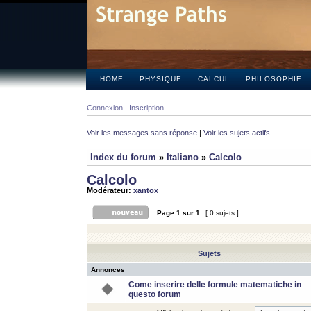
HOME
PHYSIQUE
CALCUL
PHILOSOPHIE
Connexion
Inscription
Voir les messages sans réponse
|
Voir les sujets actifs
Index du forum
»
Italiano
»
Calcolo
Calcolo
Modérateur:
xantox
Page
1
sur
1
[ 0 sujets ]
Sujets
Annonces
Come inserire delle formule matematiche in
questo forum