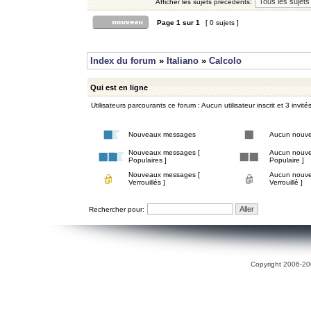
Afficher les sujets précédents:
Page
1
sur
1
[ 0 sujets ]
Index du forum
»
Italiano
»
Calcolo
Qui est en ligne
Utilisateurs parcourants ce forum : Aucun utilisateur inscrit et 3 invité
Nouveaux messages
Aucun nouv
Nouveaux messages [
Aucun nouve
Populaires ]
Populaire ]
Nouveaux messages [
Aucun nouve
Verrouillés ]
Verrouillé ]
Rechercher pour:
Copyright 2006-200