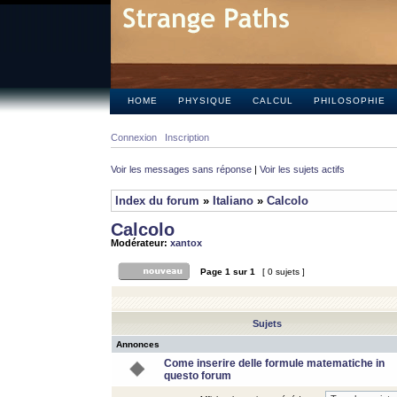
HOME
PHYSIQUE
CALCUL
PHILOSOPHIE
Connexion
Inscription
Voir les messages sans réponse
|
Voir les sujets actifs
Index du forum
»
Italiano
»
Calcolo
Calcolo
Modérateur:
xantox
Page
1
sur
1
[ 0 sujets ]
Sujets
Annonces
Come inserire delle formule matematiche in
questo forum