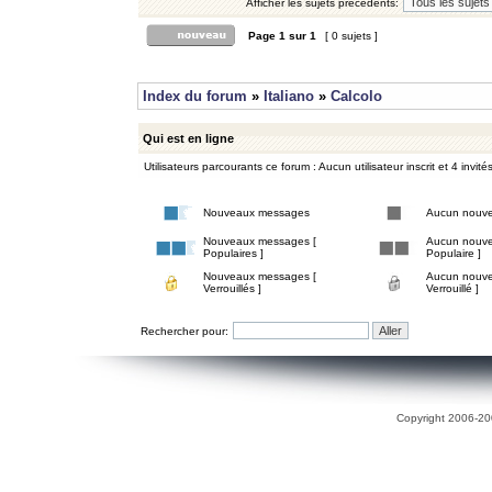
Afficher les sujets précédents:
Page
1
sur
1
[ 0 sujets ]
Index du forum
»
Italiano
»
Calcolo
Qui est en ligne
Utilisateurs parcourants ce forum : Aucun utilisateur inscrit et 4 invité
Nouveaux messages
Aucun nouv
Nouveaux messages [
Aucun nouve
Populaires ]
Populaire ]
Nouveaux messages [
Aucun nouve
Verrouillés ]
Verrouillé ]
Rechercher pour:
Copyright 2006-200