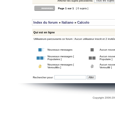
Afficher les sujets précédents:
Page
1
sur
1
[ 0 sujets ]
Index du forum
»
Italiano
»
Calcolo
Qui est en ligne
Utilisateurs parcourants ce forum : Aucun utilisateur inscrit et 2 invité
Nouveaux messages
Aucun nouv
Nouveaux messages [
Aucun nouve
Populaires ]
Populaire ]
Nouveaux messages [
Aucun nouve
Verrouillés ]
Verrouillé ]
Rechercher pour:
Copyright 2006-200