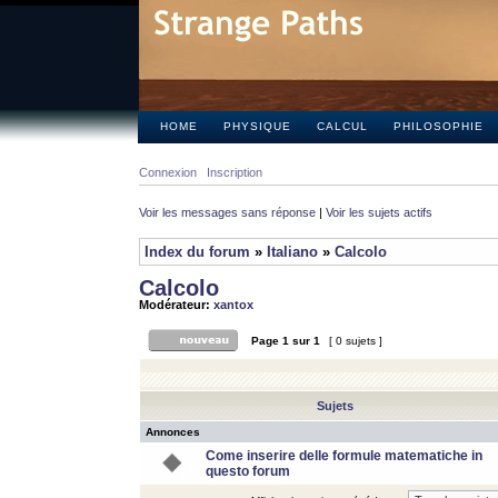
HOME
PHYSIQUE
CALCUL
PHILOSOPHIE
Connexion
Inscription
Voir les messages sans réponse
|
Voir les sujets actifs
Index du forum
»
Italiano
»
Calcolo
Calcolo
Modérateur:
xantox
Page
1
sur
1
[ 0 sujets ]
Sujets
Annonces
Come inserire delle formule matematiche in
questo forum