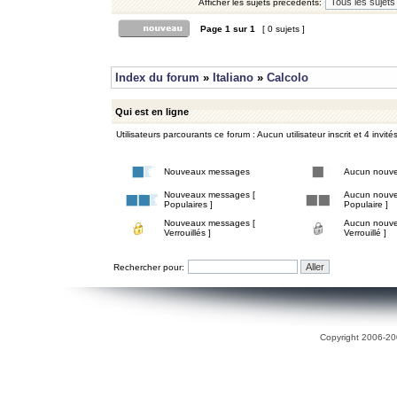
Afficher les sujets précédents:
Page
1
sur
1
[ 0 sujets ]
Index du forum
»
Italiano
»
Calcolo
Qui est en ligne
Utilisateurs parcourants ce forum : Aucun utilisateur inscrit et 4 invité
Nouveaux messages
Aucun nouv
Nouveaux messages [
Aucun nouve
Populaires ]
Populaire ]
Nouveaux messages [
Aucun nouve
Verrouillés ]
Verrouillé ]
Rechercher pour:
Copyright 2006-200