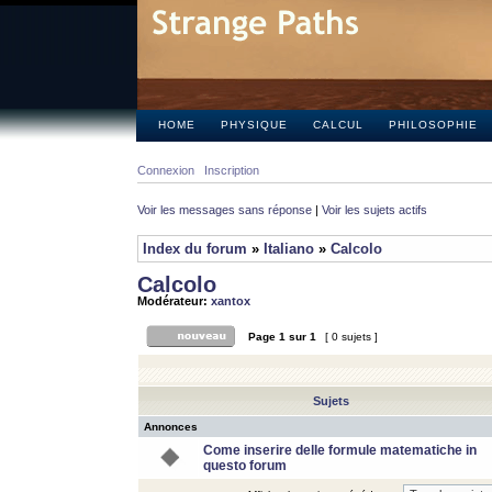
HOME
PHYSIQUE
CALCUL
PHILOSOPHIE
Connexion
Inscription
Voir les messages sans réponse
|
Voir les sujets actifs
Index du forum
»
Italiano
»
Calcolo
Calcolo
Modérateur:
xantox
Page
1
sur
1
[ 0 sujets ]
Sujets
Annonces
Come inserire delle formule matematiche in
questo forum