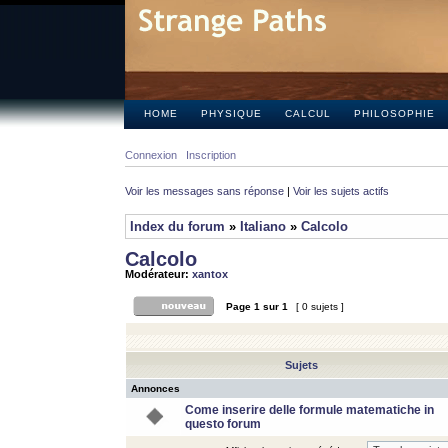
HOME
PHYSIQUE
CALCUL
PHILOSOPHIE
Connexion
Inscription
Voir les messages sans réponse
|
Voir les sujets actifs
Index du forum
»
Italiano
»
Calcolo
Calcolo
Modérateur:
xantox
Page
1
sur
1
[ 0 sujets ]
Sujets
Annonces
Come inserire delle formule matematiche in
questo forum