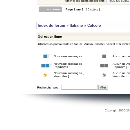
Afficher les sujets précédents:
Page
1
sur
1
[ 0 sujets ]
Index du forum
»
Italiano
»
Calcolo
Qui est en ligne
Utilisateurs parcourants ce forum : Aucun utilisateur inscrit et 6 invité
Nouveaux messages
Aucun nouv
Nouveaux messages [
Aucun nouve
Populaires ]
Populaire ]
Nouveaux messages [
Aucun nouve
Verrouillés ]
Verrouillé ]
Rechercher pour:
Copyright 2006-200