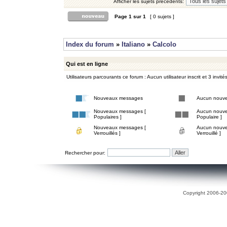
Afficher les sujets précédents:
Page
1
sur
1
[ 0 sujets ]
Index du forum
»
Italiano
»
Calcolo
Qui est en ligne
Utilisateurs parcourants ce forum : Aucun utilisateur inscrit et 3 invité
Nouveaux messages
Aucun nouv
Nouveaux messages [
Aucun nouve
Populaires ]
Populaire ]
Nouveaux messages [
Aucun nouve
Verrouillés ]
Verrouillé ]
Rechercher pour:
Copyright 2006-200