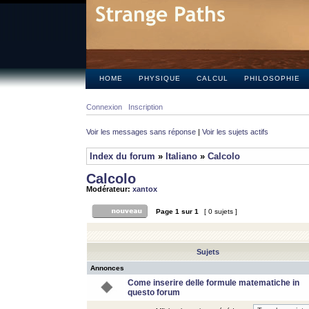
HOME
PHYSIQUE
CALCUL
PHILOSOPHIE
Connexion
Inscription
Voir les messages sans réponse
|
Voir les sujets actifs
Index du forum
»
Italiano
»
Calcolo
Calcolo
Modérateur:
xantox
Page
1
sur
1
[ 0 sujets ]
Sujets
Annonces
Come inserire delle formule matematiche in
questo forum