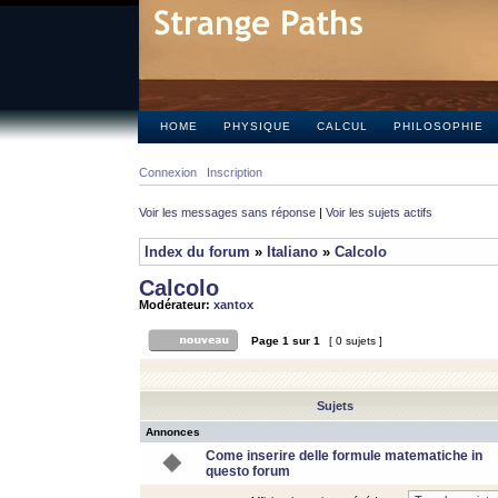
HOME
PHYSIQUE
CALCUL
PHILOSOPHIE
Connexion
Inscription
Voir les messages sans réponse
|
Voir les sujets actifs
Index du forum
»
Italiano
»
Calcolo
Calcolo
Modérateur:
xantox
Page
1
sur
1
[ 0 sujets ]
Sujets
Annonces
Come inserire delle formule matematiche in
questo forum