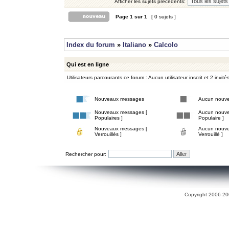
Afficher les sujets précédents:
Page
1
sur
1
[ 0 sujets ]
Index du forum
»
Italiano
»
Calcolo
Qui est en ligne
Utilisateurs parcourants ce forum : Aucun utilisateur inscrit et 2 invité
Nouveaux messages
Aucun nouv
Nouveaux messages [
Aucun nouve
Populaires ]
Populaire ]
Nouveaux messages [
Aucun nouve
Verrouillés ]
Verrouillé ]
Rechercher pour:
Copyright 2006-200